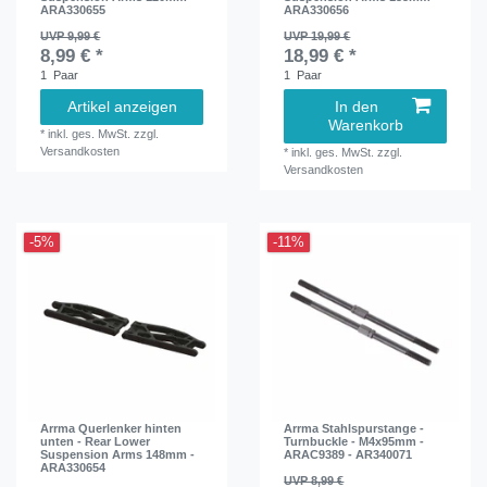
ARA330655
ARA330656
UVP 9,99 €
UVP 19,99 €
8,99 € *
18,99 € *
1
Paar
1
Paar
Artikel anzeigen
In den
Warenkorb
*
inkl. ges. MwSt.
zzgl.
Versandkosten
*
inkl. ges. MwSt.
zzgl.
Versandkosten
-5%
-11%
Arrma Querlenker hinten
Arrma Stahlspurstange -
unten - Rear Lower
Turnbuckle - M4x95mm -
Suspension Arms 148mm -
ARAC9389 - AR340071
ARA330654
UVP 8,99 €