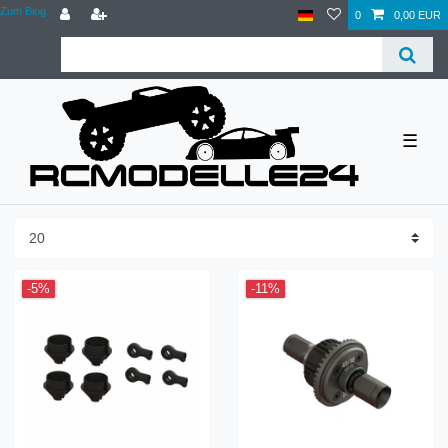
Zum Blog
0
0,00 EUR
☰
-5%
-11%