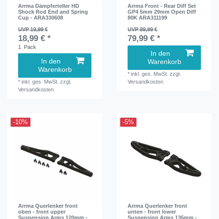
Arrma Dämpferteller HD
Arrma Front - Rear Diff Set
Shock Rod End and Spring
GP4 5mm 29mm Open Diff
Cup - ARA330608
80K ARA311199
UVP 19,99 €
UVP 89,99 €
18,99 € *
79,99 € *
1
Pack
In den
In den
Warenkorb
Warenkorb
*
inkl. ges. MwSt.
zzgl.
*
inkl. ges. MwSt.
zzgl.
Versandkosten
Versandkosten
-10%
-5%
Arrma Querlenker front
Arrma Querlenker front
oben - front upper
unten - front lower
Suspension Arms 120mm -
Suspension Arms 135mm -