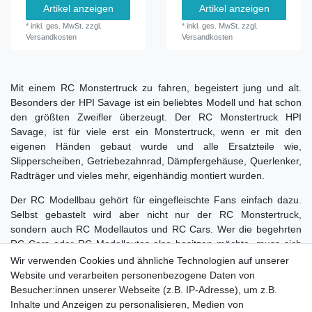
Artikel anzeigen
Artikel anzeigen
*
inkl. ges. MwSt.
zzgl.
*
inkl. ges. MwSt.
zzgl.
Versandkosten
Versandkosten
Mit einem RC Monstertruck zu fahren, begeistert jung und alt.
Besonders der HPI Savage ist ein beliebtes Modell und hat schon
den größten Zweifler überzeugt. Der RC Monstertruck HPI
Savage, ist für viele erst ein Monstertruck, wenn er mit den
eigenen Händen gebaut wurde und alle Ersatzteile wie,
Slipperscheiben, Getriebezahnrad, Dämpfergehäuse, Querlenker,
Radträger und vieles mehr, eigenhändig montiert wurden.
Der RC Modellbau gehört für eingefleischte Fans einfach dazu.
Selbst gebastelt wird aber nicht nur der RC Monstertruck,
sondern auch RC Modellautos und RC Cars. Wer die begehrten
RC Cars oder RC Modellautos also besitzen möchte, muss sich
mit dem Thema RC Modellbau erstmal etwas näher beschäftigen.
Wir verwenden Cookies und ähnliche Technologien auf unserer
Wer bei einem RC Monstertruck oder RC Modellautos allerdings
Website und verarbeiten personenbezogene Daten von
keine Ahnung hat was Slipperscheiben, Getriebezahnrad,
Besucher:innen unserer Webseite (z.B. IP-Adresse), um z.B.
Dämpfergehäuse, Querlenker, Radträger und Co. sind, ist beim
Inhalte und Anzeigen zu personalisieren, Medien von