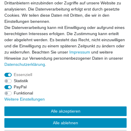
RC Modellbau völlig fehl am Platz. Wer den
HPI Savage
wirklich
Drittanbietern einzubinden oder Zugriffe auf unsere Website zu
selbst bauen möchte, sollte sich auch die nötigen Ersatzteile
analysieren. Die Datenverarbeitung erfolgt erst durch gesetzte
besorgen, um bei eventuellen Schäden, sein Herzstück sofort
Cookies. Wir teilen diese Daten mit Dritten, die wir in den
reparieren zu können.
Einstellungen benennen.
Die Datenverarbeitung kann mit Einwilligung oder aufgrund eines
Wäre auch für Fans sehr fatal wenn man die Ersatzteile eines RC
berechtigten Interesses erfolgen. Die Zustimmung kann erteilt
Cars nicht zu Händen hat und unter Umständen wochenlang auf
oder abgelehnt werden. Es besteht das Recht, nicht einzuwilligen
die benötigten Ersatzteile warten muss. Fans vom RC Modellbau
und die Einwilligung zu einem späteren Zeitpunkt zu ändern oder
haben allerdings immer die passende Ersatzteile in der Garage
zu widerrufen. Beachten Sie unser
Impressum
und weitere
oder im Keller.
Hinweise zur Verwendung personenbezogener Daten in unserer
Daten­schutz­erklärung
.
Essenziell
Statistik
Impressum
Daten­schutz­erklärung
AGB
PayPal
Funktional
Weitere Einstellungen
Widerrufs­recht
Kontakt
Vertrag widerrufen
Alle akzeptieren
Alle ablehnen
© Copyright 2026 | Alle Rechte vorbehalten.