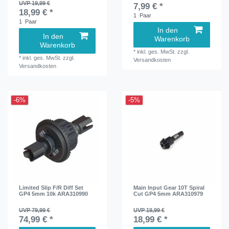
UVP 19,99 €
7,99 € *
18,99 € *
1
Paar
1
Paar
In den
In den
Warenkorb
Warenkorb
*
inkl. ges. MwSt.
zzgl.
*
inkl. ges. MwSt.
zzgl.
Versandkosten
Versandkosten
-6%
-5%
Limited Slip F/R Diff Set
Main Input Gear 10T Spiral
GP4 5mm 10k ARA310990
Cut GP4 5mm ARA310979
UVP 79,99 €
UVP 19,99 €
74,99 € *
18,99 € *