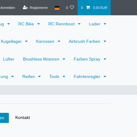
Anmelden
Registrieren
0
0
0,00 EUR
eug
RC Bike
RC Rennboot
Lader
Kugellager
Karossen
Airbrush Farben
Lüfter
Brushless Motoren
Farben Spray
rung
Reifen
Tools
Fahrtenregler
Kontakt
fen