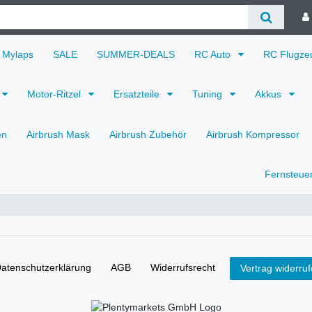
Mylaps
SALE
SUMMER-DEALS
RC Auto
RC Flugz
Motor-Ritzel
Ersatzteile
Tuning
Akkus
en
Airbrush Mask
Airbrush Zubehör
Airbrush Kompressor
Fernsteue
aten­schutz­erklärung
AGB
Widerrufs­recht
Vertrag widerru