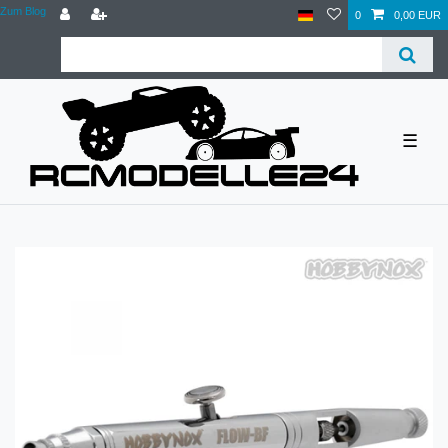
Zum Blog
0
0,00 EUR
☰