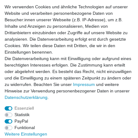
Airbrushfarben
Wir verwenden Cookies und ähnliche Technologien auf unserer
5,99 € *
Website und verarbeiten personenbezogene Daten von
UVP 7,99 €
Besucher:innen unserer Webseite (z.B. IP-Adresse), um z.B.
In den Warenkorb
Inhalte und Anzeigen zu personalisieren, Medien von
*
inkl. ges. MwSt.
zzgl.
Versandkosten
Drittanbietern einzubinden oder Zugriffe auf unsere Website zu
analysieren. Die Datenverarbeitung erfolgt erst durch gesetzte
Cookies. Wir teilen diese Daten mit Dritten, die wir in den
-17%
Createx Airbrush Cleaner Reiniger 5618
Einstellungen benennen.
Die Datenverarbeitung kann mit Einwilligung oder aufgrund eines
ab 4,99 € *
UVP 5,99 €
berechtigten Interesses erfolgen. Die Zustimmung kann erteilt
Artikel anzeigen
oder abgelehnt werden. Es besteht das Recht, nicht einzuwilligen
und die Einwilligung zu einem späteren Zeitpunkt zu ändern oder
*
inkl. ges. MwSt.
zzgl.
Versandkosten
zu widerrufen. Beachten Sie unser
Impressum
und weitere
Hinweise zur Verwendung personenbezogener Daten in unserer
Daten­schutz­erklärung
.
Essenziell
Statistik
Impressum
Daten­schutz­erklärung
AGB
PayPal
Funktional
Weitere Einstellungen
Widerrufs­recht
Kontakt
Vertrag widerrufen