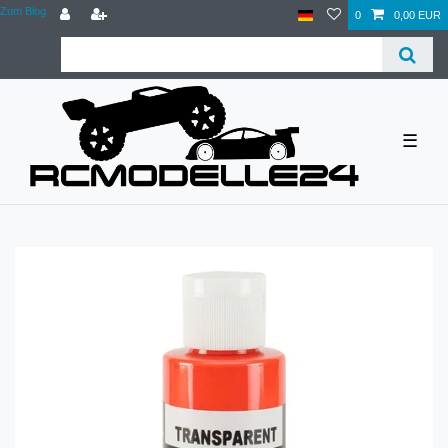
Zum Blog
0
0,00 EUR
☰