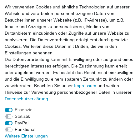
Airbrushfarben
Wir verwenden Cookies und ähnliche Technologien auf unserer
5,99 € *
Website und verarbeiten personenbezogene Daten von
UVP 7,99 €
Besucher:innen unserer Webseite (z.B. IP-Adresse), um z.B.
In den Warenkorb
Inhalte und Anzeigen zu personalisieren, Medien von
*
inkl. ges. MwSt.
zzgl.
Versandkosten
Drittanbietern einzubinden oder Zugriffe auf unsere Website zu
analysieren. Die Datenverarbeitung erfolgt erst durch gesetzte
Cookies. Wir teilen diese Daten mit Dritten, die wir in den
-17%
Createx Airbrush Cleaner Reiniger 5618
Einstellungen benennen.
Die Datenverarbeitung kann mit Einwilligung oder aufgrund eines
ab 4,99 € *
UVP 5,99 €
berechtigten Interesses erfolgen. Die Zustimmung kann erteilt
Artikel anzeigen
oder abgelehnt werden. Es besteht das Recht, nicht einzuwilligen
und die Einwilligung zu einem späteren Zeitpunkt zu ändern oder
*
inkl. ges. MwSt.
zzgl.
Versandkosten
zu widerrufen. Beachten Sie unser
Impressum
und weitere
Hinweise zur Verwendung personenbezogener Daten in unserer
Daten­schutz­erklärung
.
Essenziell
Statistik
Impressum
Daten­schutz­erklärung
AGB
PayPal
Funktional
Weitere Einstellungen
Widerrufs­recht
Kontakt
Vertrag widerrufen