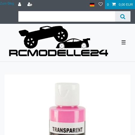
Zum Blog
0
0,00 EUR
☰